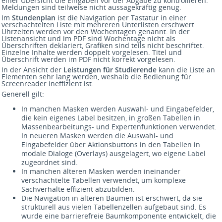
einer Übersicht die Eingaben vor der Abgabe zu kontrollieren.
Meldungen sind teilweise nicht aussagekräftig genug.
Im
Stundenplan
ist die Navigation per Tastatur in einer
verschachtelten Liste mit mehreren Unterlisten erschwert.
Uhrzeiten werden vor den Wochentagen genannt. In der
Listenansicht und im PDF sind Wochentage nicht als
Überschriften deklariert, Grafiken sind teils nicht beschriftet.
Einzelne Inhalte werden doppelt vorgelesen. Titel und
Überschrift werden im PDF nicht korrekt vorgelesen.
In der Ansicht der
Leistungen für Studierende
kann die Liste an
Elementen sehr lang werden, weshalb die Bedienung für
Screenreader ineffizient ist.
Generell gilt:
In manchen Masken werden Auswahl- und Eingabefelder,
die kein eigenes Label besitzen, in großen Tabellen in
Massenbearbeitungs- und Expertenfunktionen verwendet.
In neueren Masken werden die Auswahl- und
Eingabefelder über Aktionsbuttons in den Tabellen in
modale Dialoge (Overlays) ausgelagert, wo eigene Label
zugeordnet sind.
In manchen älteren Masken werden ineinander
verschachtelte Tabellen verwendet, um komplexe
Sachverhalte effizient abzubilden.
Die Navigation in älteren Bäumen ist erschwert, da sie
strukturell aus vielen Tabellenzellen aufgebaut sind. Es
wurde eine barrierefreie Baumkomponente entwickelt, die