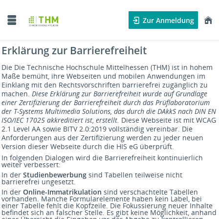
Zur Anmeldung
Erklärung zur Barrierefreiheit
Die Die Technische Hochschule Mittelhessen (THM) ist in hohem
Maße bemüht, ihre Webseiten und mobilen Anwendungen im
Einklang mit den Rechtsvorschriften barrierefrei zugänglich zu
machen.
Diese Erklärung zur Barrierefreiheit wurde auf Grundlage
einer Zertifizierung der Barrierefreiheit durch das Prüflaboratorium
der T-Systems Multimedia Solutions, das durch die DAkkS nach DIN EN
ISO/IEC 17025 akkreditiert ist, erstellt.
Diese Webseite ist mit WCAG
2.1 Level AA sowie BITV 2.0:2019 vollständig vereinbar. Die
Anforderungen aus der Zertifizierung werden zu jeder neuen
Version dieser Webseite durch die HIS eG überprüft.
In folgenden Dialogen wird die Barrierefreiheit kontinuierlich
weiter verbessert:
In der
Studienbewerbung
sind Tabellen teilweise nicht
barrierefrei ungesetzt.
In der
Online-Immatrikulation
sind verschachtelte Tabellen
vorhanden. Manche Formularelemente haben kein Label, bei
einer Tabelle fehlt die Kopfzeile. Die Fokussierung neuer Inhalte
befindet sich an falscher Stelle. Es gibt keine Möglichkeit, anhand